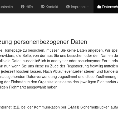
ptseite
Hilfe
Kontakt
Impressum
Datensch
tzung personenbezogener Daten
re Homepage zu besuchen, müssen Sie keine Daten angeben. Wir speich
providers, die Seite, von der aus Sie uns besuchen oder den Namen d
falls die Daten ausschließlich in anonymer oder pseudonymer Form er
nur, wenn Sie uns diese im Zuge der Registrierung freiwillig mitteile
jederzeit löschen lassen. Nach Ablauf eventueller steuer- und handels
er hinausgehenden Datenverwendung zugestimmt und diese Zustimmung n
g der Flohmärkte den Organisationsteams des jeweiligen Flohmarkts zur
iligen Flohmarkt ausgewählt haben.
nternet (z.B. bei der Kommunikation per E-Mail) Sicherheitslücken au